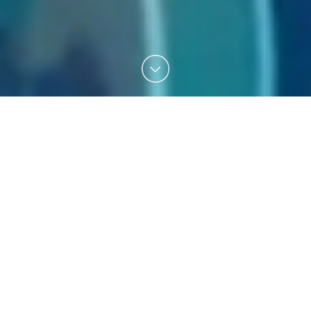
RECARTNEY – COMING UP LIVE!...
Europe’s Finest Paul McCartney Tribute Show
„
Coming up live!
“ So lautet die aktuelle Tribute-Show der
Band ReCartney. In dieser einzigartigen Show verneigen
sich die vier professionellen Musiker vor dem musikalischen
Schaffen der lebenden Legende Sir Paul McCartney. Wie
beim Grandseigneur selbst besteht ein ReCartney Konzert
neben bekannten Solo Meisterwerken zum Großteil aus